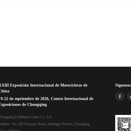
XXIII Exposición Internacional de Motocicletas de
Síguenos
China
19-22 de septiembre de 2026, Centro Internacional de
Exposiciones de Chongqing
hongqing Exhibition Center Co., Ltd.
Address: No. 269 Keyuansi Road, Jiulongpo District, Chongqing,