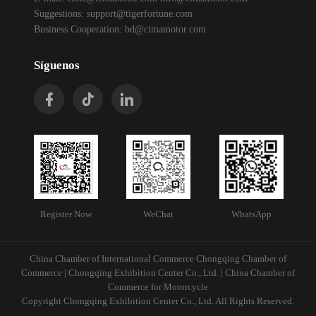
Suggestions:
support@tigerfortune.com
Business Cooperation:
bd@cimamotor.com
Síguenos
Register Now
WeChat
WhatsApp
China Chamber of International Commerce Chongqing Chamber of
Commerce | Chongqing Exhibition Center Co., Ltd. | China Chamber of
Commerce for Motorcycle
Copyright Chongqing Exhibition Center Co., Ltd. All Rights Reserved.