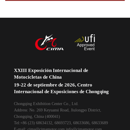
XXIII Exposición Internacional de
Motocicletas de China
19-22 de septiembre de 2026, Centro
Internacional de Exposiciones de Chongqing
Chongqing Exhibition Center Co., Ltd.
Address: No. 269 Keyuansi Road, Jiulongpo District,
Chongqing, China (400041)
Tel:+86 (23) 68634132, 68693723, 68633686, 68633689
E-mail:
cima@cimamotor.com
info@cimamotor.com